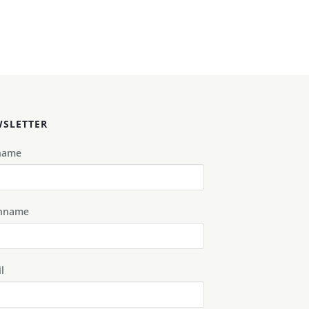
SLETTER
name
hname
l