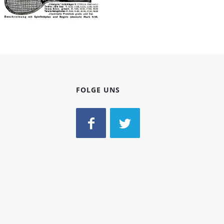
Konzerne
Bild-ID: 3082
Epoche
Küster Perry & Co.
Küster Perry & Co.
1904
FOLGE UNS