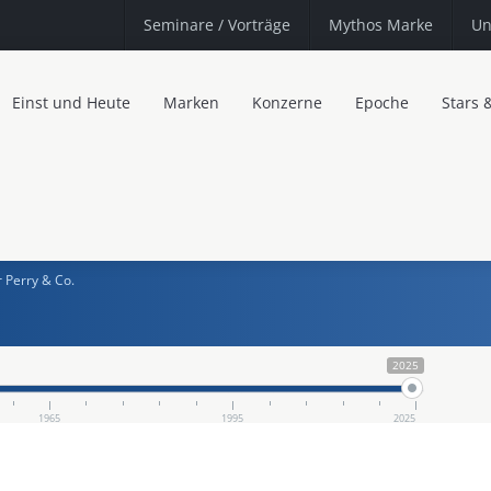
Seminare
/ Vorträge
Mythos Marke
Un
Einst und Heute
Marken
Konzerne
Epoche
Stars 
 Perry & Co.
2025
1965
1995
2025