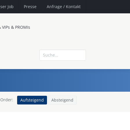
ser Job
Presse
Anfrage
/ Kontakt
& VIPs & PROMIs
Order:
Aufsteigend
Absteigend