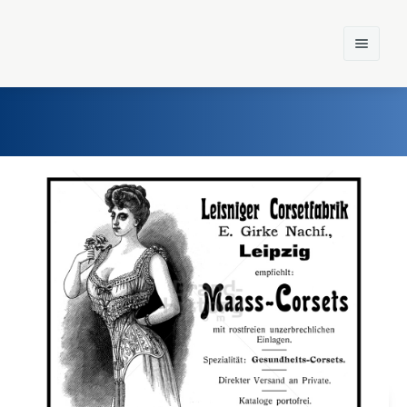
Home
Einst und Heute
Marken
Konzerne
Epoche