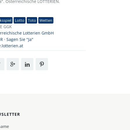
a". Österreichische LOTTERIEN.
5
ksspiel
Lotto
Toto
Wetten
E GGK
rreichische Lotterien GmbH
R · Sagen Sie "Ja"
lotterien.at
SLETTER
name