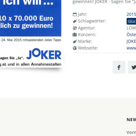
gewinnen! JOKER · Sagen Sie "J
Jahr:
201
Schlagwörter:
Glüc
Agentur:
LOW
Konzern:
Öste
Marke:
JOKE
Webseite:
www.
NEW
Vor