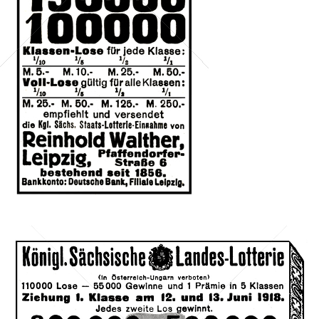
Bild-ID: 42823