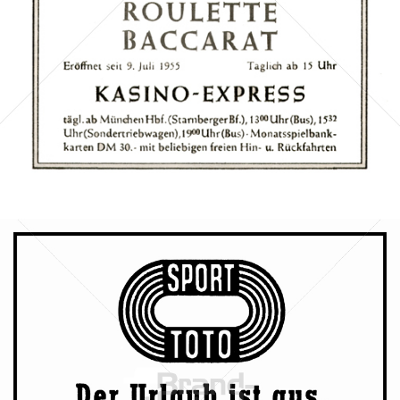
Bild-ID: 6927