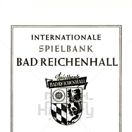
Bild-ID: 68477
INTERNATIONALE SPIELBANK BAD REICHENHALL
INTERNATIONALE SPIELBANK BAD REICHENHALL
1955