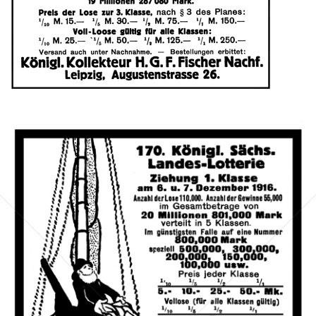
Bild-ID: 42852