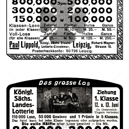
Paul Lippold, Leipzig
Paul Lippold, Leipzig
1918
Bild-ID: 42824