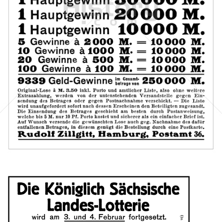
Rudolf Zillgitt, Hamburg
Rudolf Zillgitt, Hamburg
1912
Bild-ID: 46535