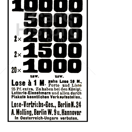
Lose-Vertriebs-Ges., Berlin
Lose-Vertriebs-Ges., Berlin
1911
Bild-ID: 42323