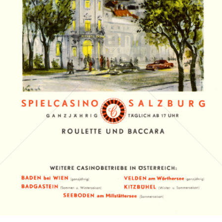
CASINOS AUSTRIA
Casinos Austria AG
1958
Bild-ID: 14979