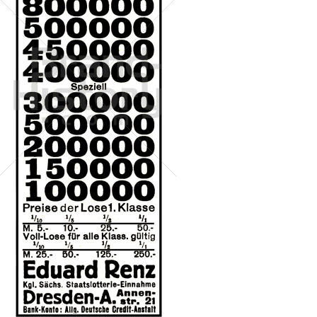
Eduard Renz, Dresden
Eduard Renz, Dresden
1918