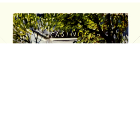
CASINOS AUSTRIA
Casinos Austria AG
1958