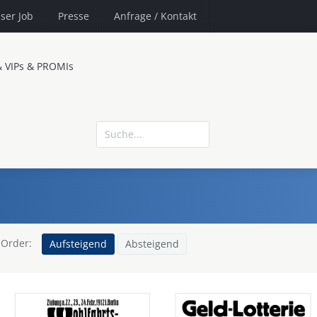
ser Job
Presse
Anfrage
/ Kontakt
& VIPs & PROMIs
Order:
Aufsteigend
Absteigend