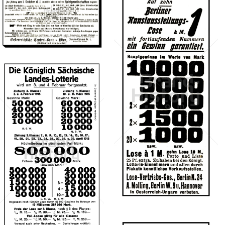
Konzerne
Epoche
Bild-ID: 572
Oesterreichische
Central-Bank, Wien
Oesterreichische
Central-Bank, Wien
Lose-Vertriebs-Ges.,
1871
Berlin
Lose-Vertriebs-Ges.,
Berlin
1911
Königl. Kollekteur H.
G. F. Fischer, Leipzig
Königl. Kollekteur H.
G. F. Fischer, Leipzig
1915
Bild-ID: 42323