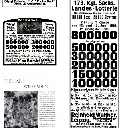
Bild-ID: 42852
Max Borstel, Leipzig
Max Borstel, Leipzig
Reinhold Walther,
Bild-ID: 42826
1918
Leipzig
Reinhold Walther,
Leipzig
1918
SPIELBANK
WIESBADEN
Spielbank