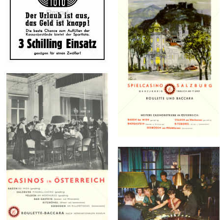
1952
TOTO
Österreichische
Bild-ID: 30950
Lotterien GmbH
1956
CASINOS AUSTRIA
Casinos Austria AG
1958
Bild-ID: 14979
CASINOS AUSTRIA
Casinos Austria AG
1960
Bild-ID: 1575