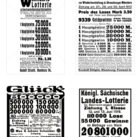
Rudolf Zillgitt,
Rudolf Zillgitt,
Hamburg
Hamburg
Rudolf Zillgitt,
Rudolf Zillgitt,
Hamburg
Hamburg
1912
1912
Bild-ID: 46459
Bild-ID: 46535
Max & Johann
Schneider, Leipzig
Bild-ID: 42821