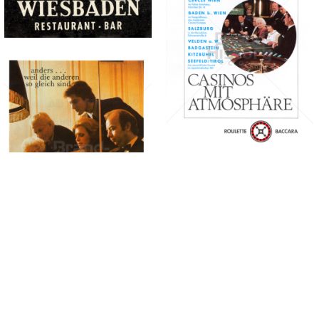
1962
Bild-ID: 73102
CASINOS AUSTRIA
Casinos Austria AG
1970
Bild-ID: 1536
CASINOS AUSTRIA
Casinos Austria AG
1975
Bild-ID: 1562
CASINOS AUSTRIA
Bild-ID: 30339
Casinos Austria AG
1977