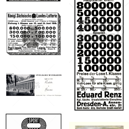
Max & Johann
Schneider, Leipzig
1918
Eduard Renz,
Dresden
Eduard Renz,
Paul Lippold, Leipzig
Dresden
Bild-ID: 42824
Paul Lippold, Leipzig
1918
1918
SPIELBANK
Bild-ID: 68479
WIESBADEN
Bild-ID: 42822
Spielbank
Wiesbaden GmbH & Co.
KG