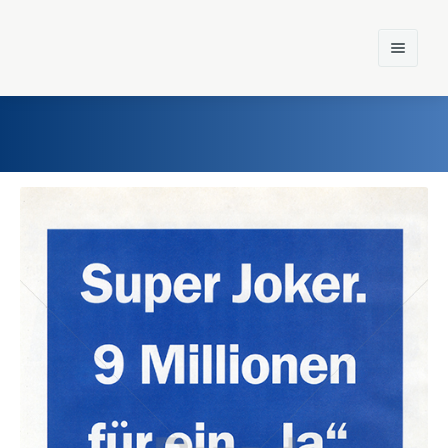
Home
Einst und Heute
Marken
Konzerne
Epoche