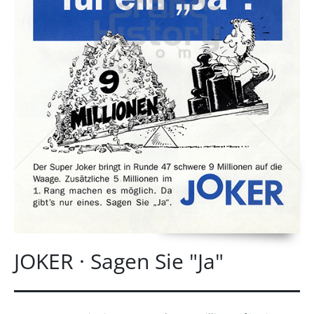
JOKER · Sagen Sie "Ja"