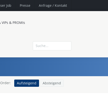
ser Job
Presse
Anfrage
/ Kontakt
& VIPs & PROMIs
Order:
Aufsteigend
Absteigend