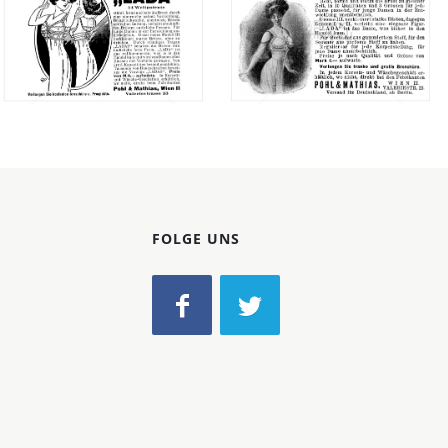
Konzerne
Epoche
Pohl & Mathias,
Pohl & Mathias,
Bild-ID: 46490
Bild-ID: 46623
Wien
Wien
Pohl & Mathias,
Pohl & Mathias,
Wien
Wien
1912
1912
FOLGE UNS