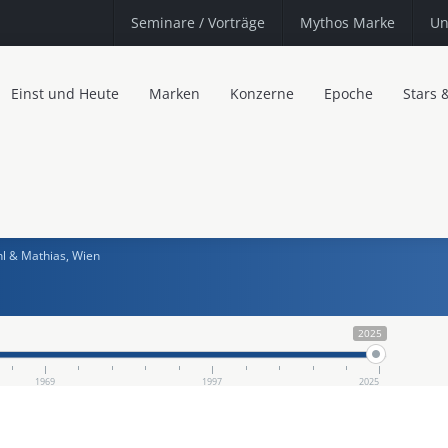
Seminare
/ Vorträge
Mythos Marke
Un
Einst und Heute
Marken
Konzerne
Epoche
Stars 
l & Mathias, Wien
2025
1969
1997
2025