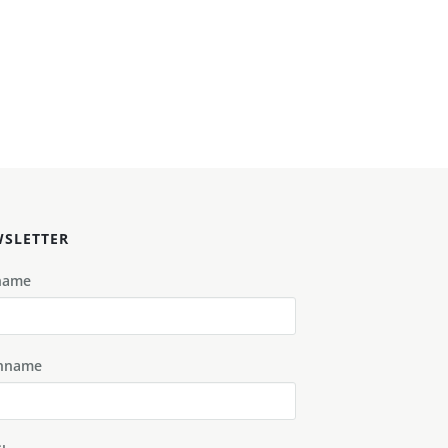
SLETTER
name
hname