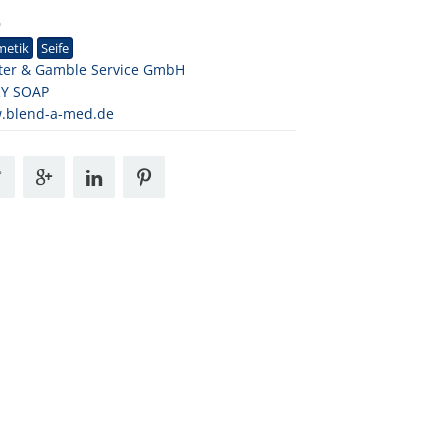
9
metik
Seife
ter & Gamble Service GmbH
RY SOAP
.blend-a-med.de