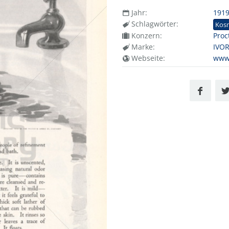
Jahr:
191
Schlagwörter:
Kos
Konzern:
Proc
Marke:
IVO
Webseite:
www