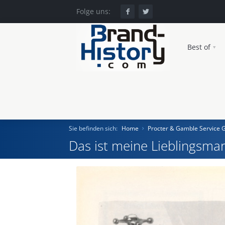
Folge uns:
Best of
Sie befinden sich:
Home
Procter & Gamble Service
Das ist meine Lieblingsmar
Home
Einst und Heute
Marken