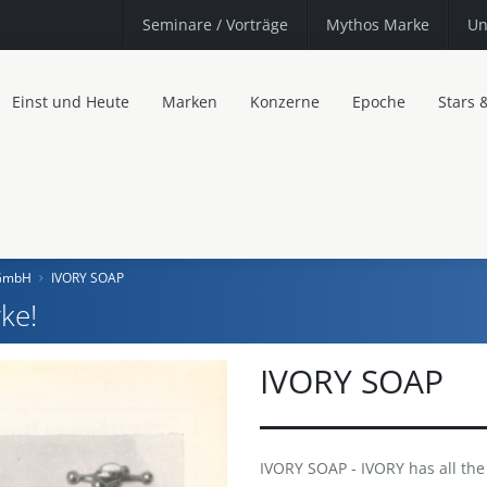
Seminare
/ Vorträge
Mythos Marke
Un
Einst und Heute
Marken
Konzerne
Epoche
Stars 
 GmbH
IVORY SOAP
ke!
IVORY SOAP
IVORY SOAP - IVORY has all the q