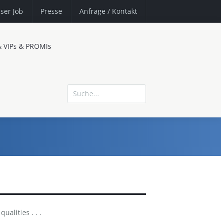
ser Job
Presse
Anfrage
/ Kontakt
& VIPs & PROMIs
ualities . . .