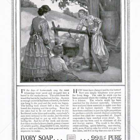
IVORY SOAP
Procter & Gamble Service GmbH
1916