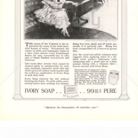
IVORY SOAP
Procter & Gamble Service GmbH
1917
Bild-ID: 4416