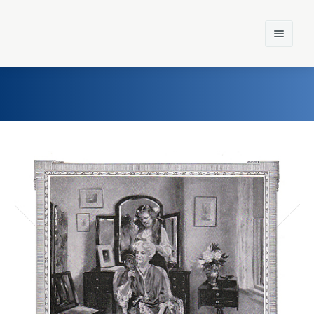
Home
Einst und Heute
Marken
Konzerne
Epoche