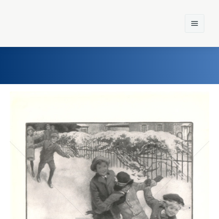
Home
Einst und Heute
Marken
Konzerne
Epoche