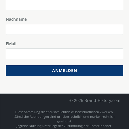
Nachname
EMail
ANMELDEN
© 2026 Brand-History.com
Diese Sammlung dient ausschließlich wissenschaftlichen Zwecken.
Sämtliche Abbildungen sind urheberrechtlich und markenrechtlich
geschützt.
Jegliche Nutzung unterliegt der Zustimmung der Rechteinhaber.