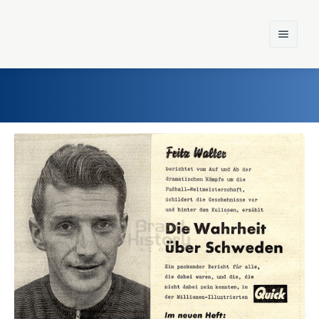
Home
Einst und Heute
Marken
Konzerne
Epoche