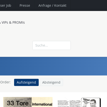
ser Job
Presse
Anfrage
/ Kontakt
& VIPs & PROMIs
Order:
Aufsteigend
Absteigend