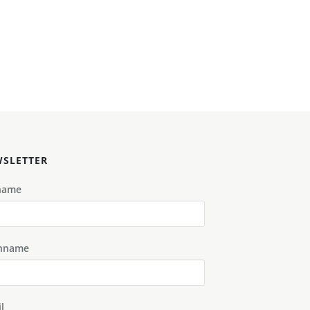
SLETTER
name
hname
l