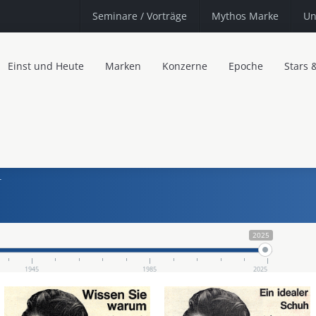
Seminare
/ Vorträge
Mythos Marke
Un
Einst und Heute
Marken
Konzerne
Epoche
Stars 
r
2025
1945
1985
2025