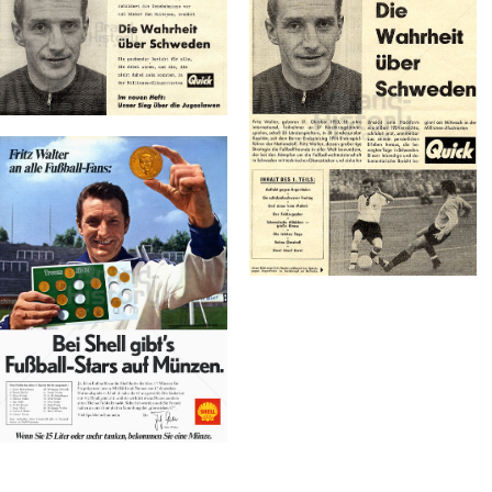
Konzerne
Epoche
QUICK
Bild-ID: 71832
QUICK
QUICK - Die
QUICK - Die
Illustrierte (25. 4. 1948 -
Illustrierte (25. 4. 1948 -
27. 8. 1992)
27. 8. 1992)
1958
1958
Bild-ID: 71833
SHELL
Deutsche Shell
Holding GmbH - Shell
Austria GmbH
1969
Bild-ID: 19088