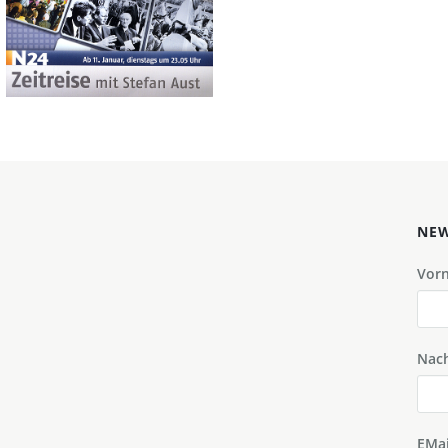
Zeitgeschehen mbH
2011
Bild-ID: 71358
NEW
Vor
Nac
EMai