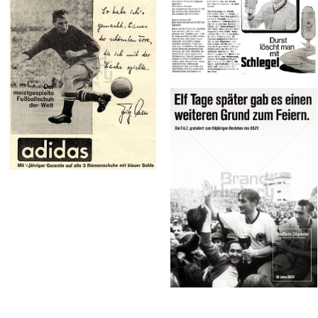
Schlegel Bier
Bild-ID: 70127
Schlegel Bier
adidas
1968
adidas-Salomon AG
1963
Bild-ID: 71836
Frankfurter
Allgemeine Zeitung
Frankfurter
Allgemeine Zeitung
2004
Bild-ID: 30910