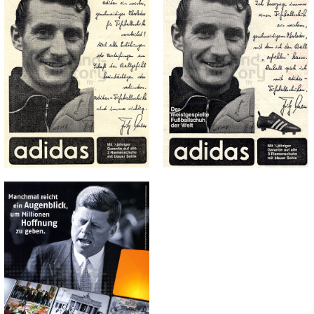
adidas
adidas
adidas-Salomon AG
adidas-Salomon AG
1963
1963
Bild-ID: 71834
Bild-ID: 71835
N24
N24 Gesellschaft für
Nachrichten und