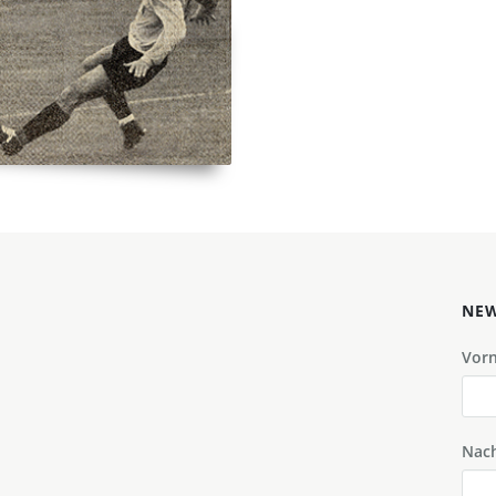
NEW
Vor
Nac