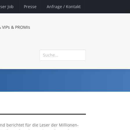
ser Job
Presse
Anfrage
/ Kontakt
& VIPs & PROMIs
und berichtet für die Leser der Millionen-