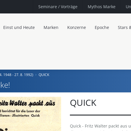
Seminare
/ Vorträge
Mythos Marke
Un
Einst und Heute
Marken
Konzerne
Epoche
Stars 
 4. 1948 - 27. 8. 1992)
QUICK
ke!
QUICK
Quick - Fritz Walter packt aus 