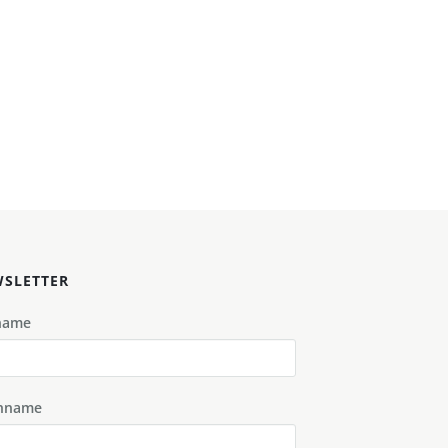
SLETTER
name
hname