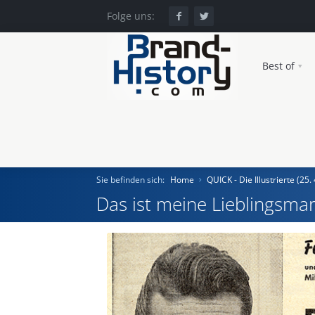
Folge uns:
Best of
Sie befinden sich:
Home
QUICK - Die Illustrierte (25.
Das ist meine Lieblingsmar
Home
Einst und Heute
Marken