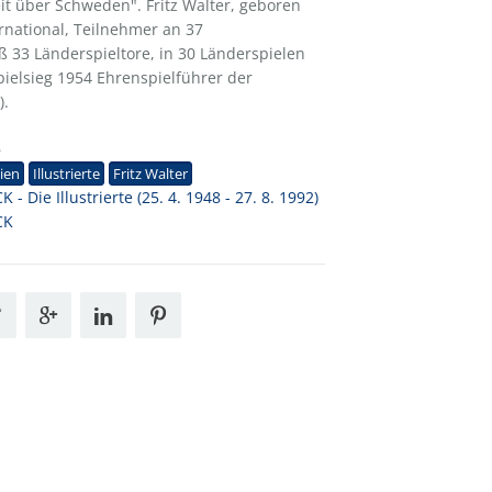
eit über Schweden". Fritz Walter, geboren
ernational, Teilnehmer an 37
 33 Länderspieltore, in 30 Länderspielen
pielsieg 1954 Ehrenspielführer der
).
8
ien
Illustrierte
Fritz Walter
K - Die Illustrierte (25. 4. 1948 - 27. 8. 1992)
CK