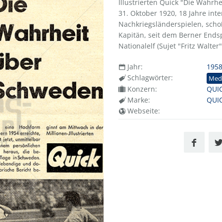
Illustrierten Quick "Die Wahrh
31. Oktober 1920, 18 Jahre int
Nachkriegsländerspielen, schoß
Kapitän, seit dem Berner Ends
Nationalelf (Sujet "Fritz Walter"
Jahr:
195
Schlagwörter:
Med
Konzern:
QUIC
Marke:
QUI
Webseite: