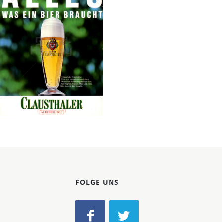
Konzerne
Epoche
Clausthaler
Radeberger Gruppe
KG
1988
Bild-ID: 12046
FOLGE UNS