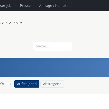
ser Job
Presse
Anfrage
/ Kontakt
& VIPs & PROMIs
Order:
Aufsteigend
Absteigend