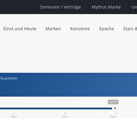
Seminare
/ Vorträge
Mythos Marke
Un
Einst und Heute
Marken
Konzerne
Epoche
Stars 
lausthaler
2025
2007
2016
2025