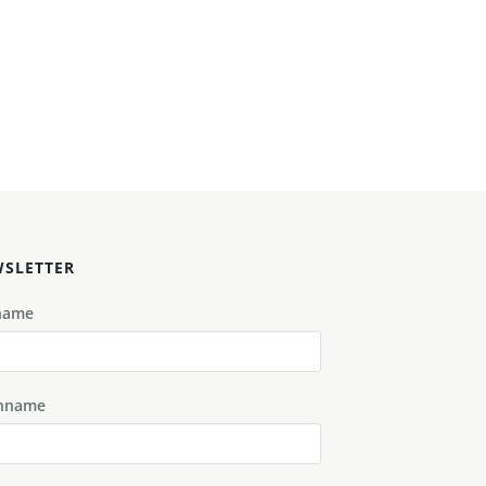
SLETTER
name
hname