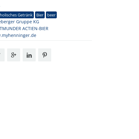
7
holisches Getränk
Bier
beer
eberger Gruppe KG
TMUNDER ACTIEN-BIER
.myhenninger.de