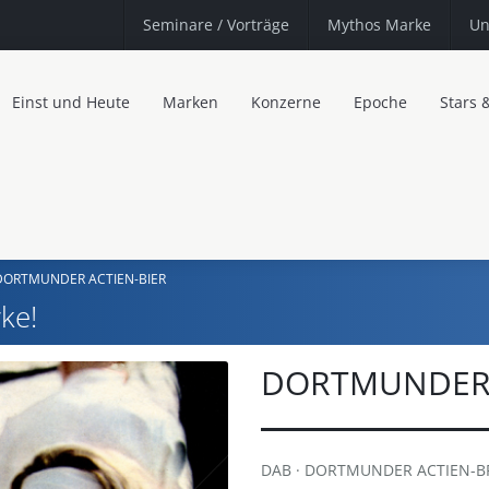
Seminare
/ Vorträge
Mythos Marke
Un
Einst und Heute
Marken
Konzerne
Epoche
Stars 
DORTMUNDER ACTIEN-BIER
ke!
DORTMUNDER 
DAB · DORTMUNDER ACTIEN-BRAU