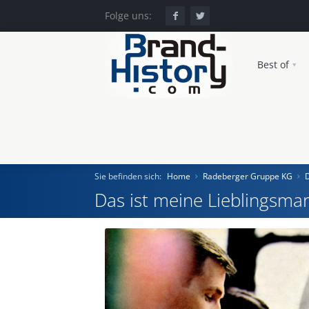
Folge uns:
Best of
Sie befinden sich:
Home
Radeberger Gruppe KG
Das ist meine Lieblingsmar
Home
Einst und Heute
Marken