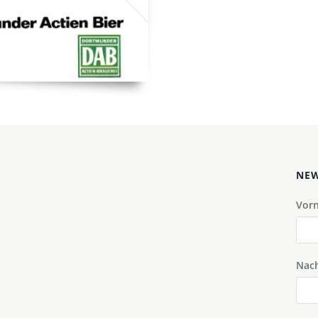
NEW
Vor
Nac