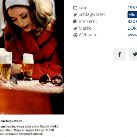
Jahr:
196
Schlagwörter:
Alko
Konzern:
Rad
Marke:
DOR
Webseite:
www