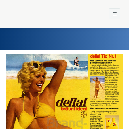
Home
Einst und Heute
Marken
Konzerne
Epoche