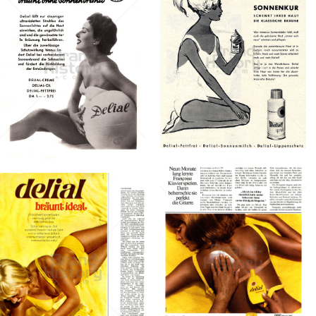
Konzerne
Epoche
delial
delial
Sara Lee
Sara Lee
Deutschland GmbH
Deutschland GmbH
1958
1954
Bild-ID: 71064
Bild-ID: 1356
delial
delial
Sara Lee
Sara Lee
Deutschland GmbH
Deutschland GmbH
1969