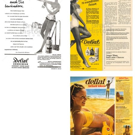
delial
delial
Sara Lee
Sara Lee
Deutschland GmbH
Deutschland GmbH
1965
1959
Bild-ID: 872
Bild-ID: 41374
delial
Sara Lee
Deutschland GmbH