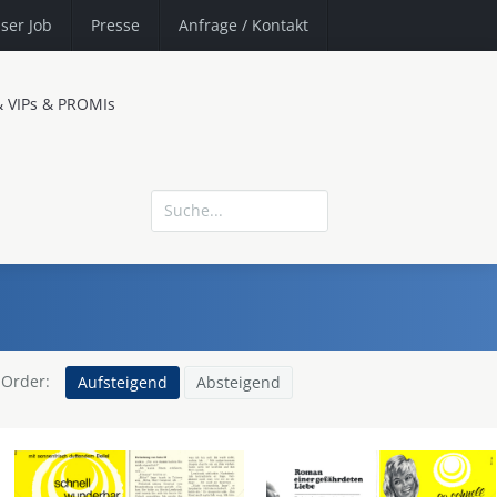
ser Job
Presse
Anfrage
/ Kontakt
& VIPs & PROMIs
Order:
Aufsteigend
Absteigend