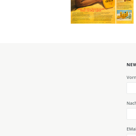
1974
Bild-ID: 1748
NEW
Vor
Nac
EMai