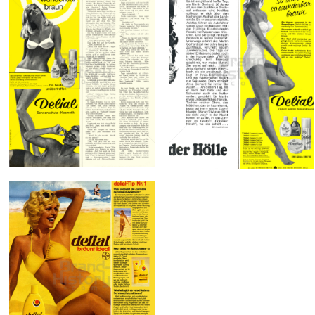
delial
delial
Sara Lee
Sara Lee
Deutschland GmbH
Deutschland GmbH
1967
1967
Bild-ID: 13300
Bild-ID: 12239
delial
Sara Lee
Deutschland GmbH