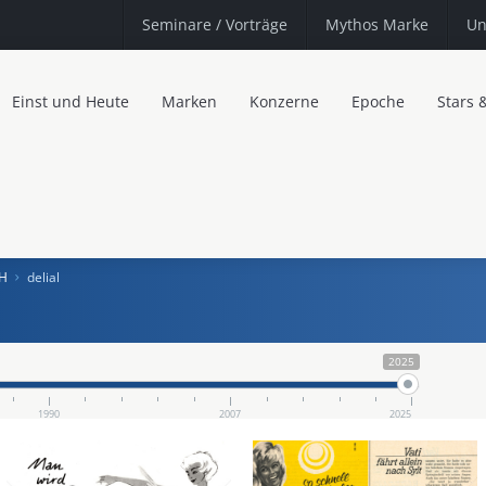
Seminare
/ Vorträge
Mythos Marke
Un
Einst und Heute
Marken
Konzerne
Epoche
Stars 
bH
delial
2025
1990
2007
2025