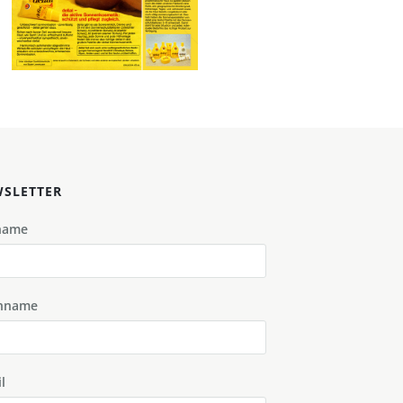
1977
Bild-ID: 43373
SLETTER
name
hname
l