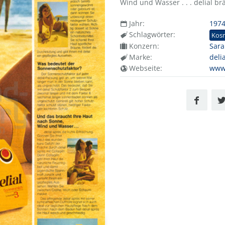
Wind und Wasser . . . delial br
Jahr:
197
Schlagwörter:
Kos
Konzern:
Sar
Marke:
deli
Webseite:
www.