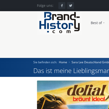
Folge uns:
Best of
Sie befinden sich:
Home
Sara Lee Deutschland Gm
Das ist meine Lieblingsmar
Home
Einst und Heute
Marken