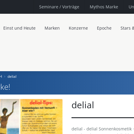
Seminare
/ Vorträge
Mythos Marke
Un
Einst und Heute
Marken
Konzerne
Epoche
Stars 
bH
delial
ke!
delial
delial - delial Sonnenkosmetik