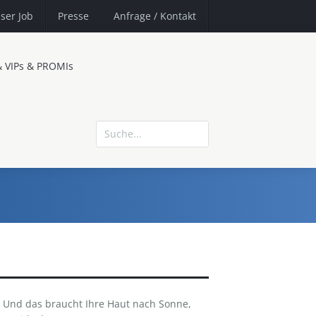
ser Job
Presse
Anfrage
/ Kontakt
& VIPs & PROMIs
 · Und das braucht Ihre Haut nach Sonne,