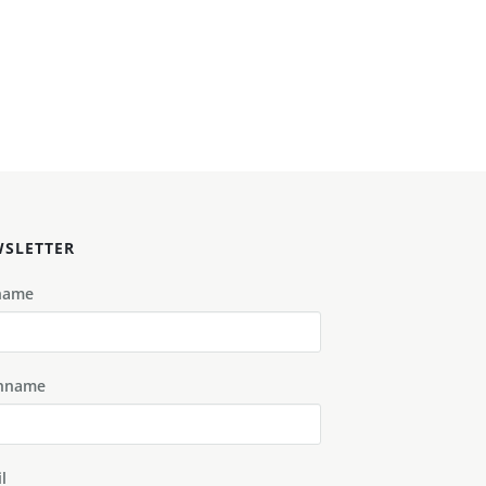
SLETTER
name
hname
l