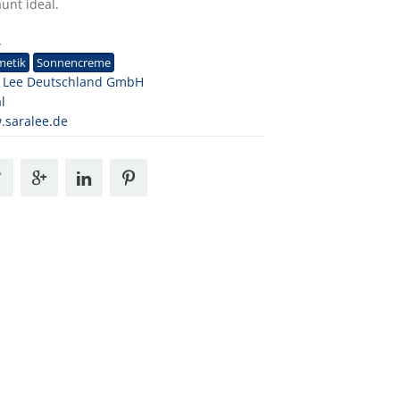
äunt ideal.
4
metik
Sonnencreme
a Lee Deutschland GmbH
al
saralee.de