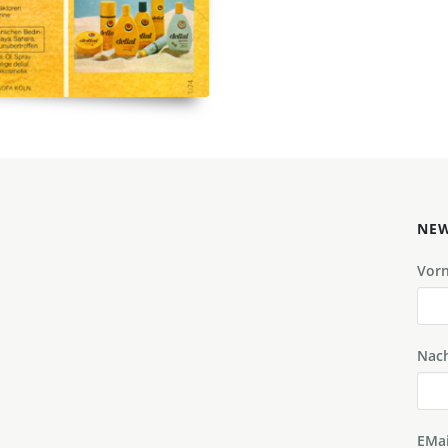
NEW
Vor
Nac
EMai