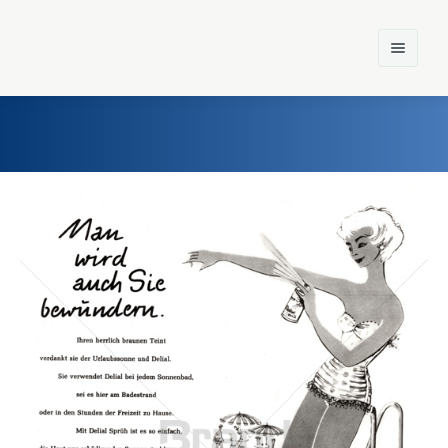
Home
Einst und Heute
Marken
Konzerne
Epoche