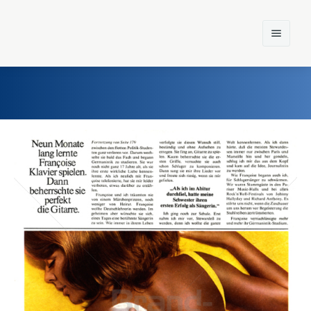
Home
Einst und Heute
Marken
Konzerne
Epoche