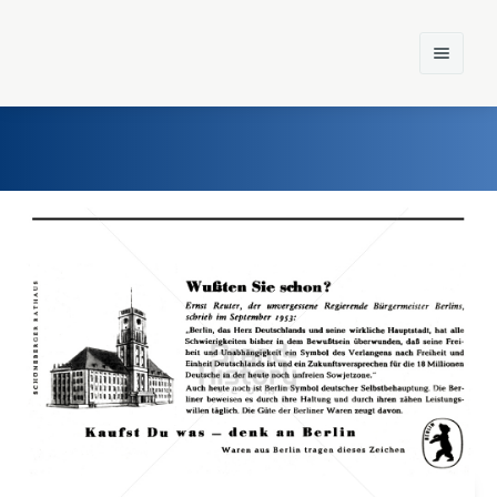
Home
Einst und Heute
Marken
Konzerne
Epoche