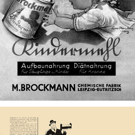
Brockma
Brockma
1947
Bild-ID: 67457