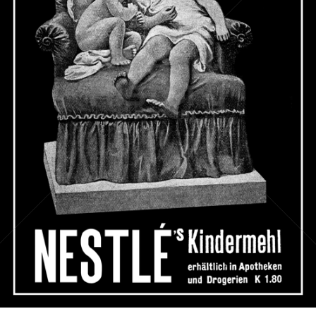
Nestlé
Nestlé
1911
Bild-ID: 66249