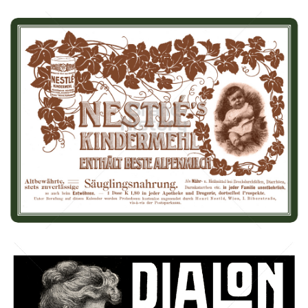
Nestlé
Nestlé
1910
Bild-ID: 66656