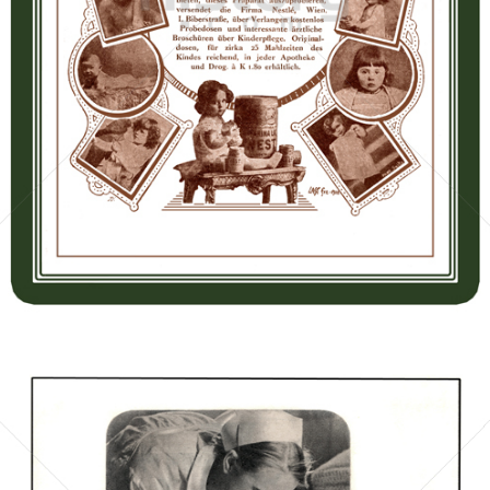
Nestlé
Nestlé
1913
Bild-ID: 67224