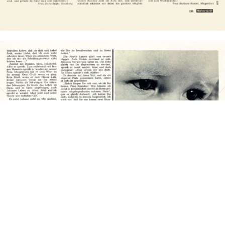
Bild-ID: 8186
Alete
Nestlé
1962