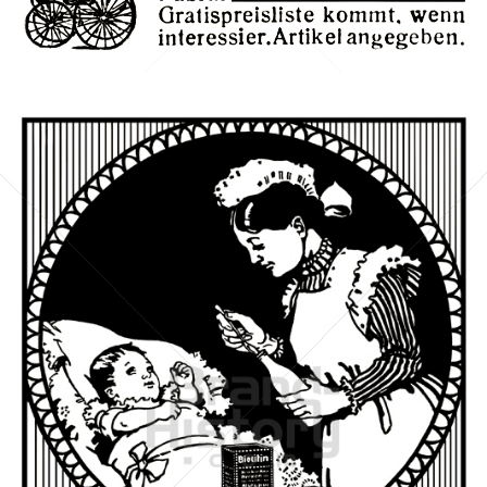
Julius Tretbar, Grimma
Julius Tretbar, Grimma
1911
Bild-ID: 42299
BIOCITIN
BIOCITIN-FABRIK, BERLIN
1911