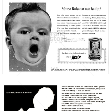
Alete
Nestlé
1957
Bild-ID: 67348