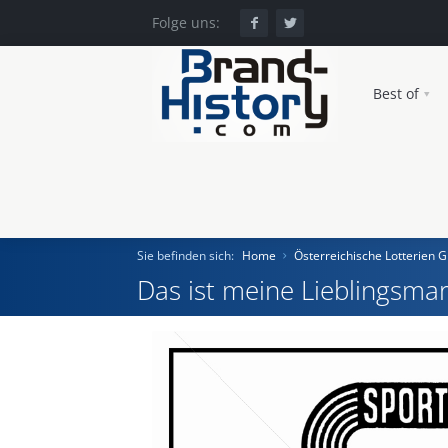
Folge uns:
Best of
Sie befinden sich:
Home
Österreichische Lotterien
Das ist meine Lieblingsmar
Home
Einst und Heute
Marken