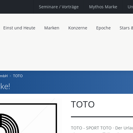
Seminare
/ Vorträge
Mythos Marke
Un
Einst und Heute
Marken
Konzerne
Epoche
Stars 
 GmbH
TOTO
ke!
TOTO
TOTO - SPORT TOTO · Der Urlaub