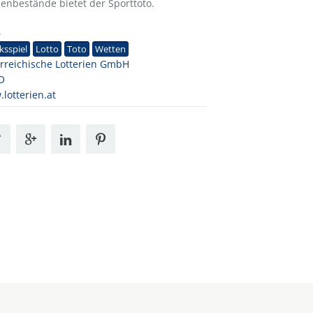
enbestände bietet der Sporttoto.
6
ksspiel
Lotto
Toto
Wetten
rreichische Lotterien GmbH
O
lotterien.at