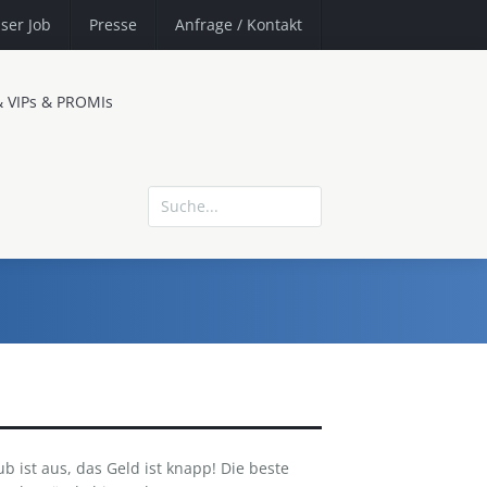
ser Job
Presse
Anfrage
/ Kontakt
& VIPs & PROMIs
 ist aus, das Geld ist knapp! Die beste