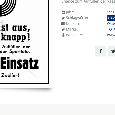
Chance zum Auffüllen der Kass
Jahr:
195
Schlagwörter:
Glüc
Konzern:
Öste
Marke:
TOT
Webseite:
www.