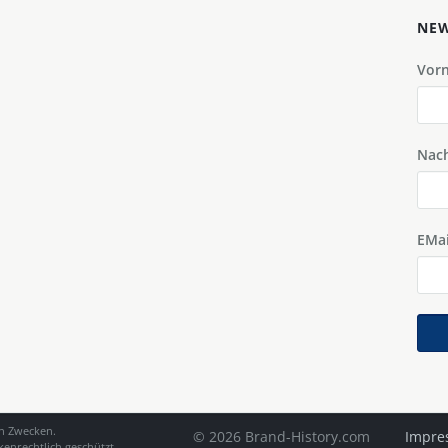
NEW
Vor
Nac
EMai
en Zwecken.
© 2026 Brand-History.com
Impre
enrechtlich geschützt.