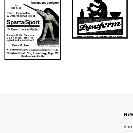
Sparta-Sport Co.,
Lysoform
Hamburg
Henkel Central
Bild-ID: 40443
Sparta-Sport Co.,
Eastern Europe GmbH
Hamburg
1921
1911
Bild-ID: 42576
NEW
Vor