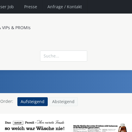
ser Job
Presse
Anfrage
/ Kontakt
& VIPs & PROMIs
Order:
Aufsteigend
Absteigend