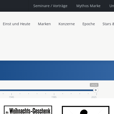
Seminare
/ Vorträge
Mythos Marke
Un
Einst und Heute
Marken
Konzerne
Epoche
Stars 
2025
1945
1985
2025