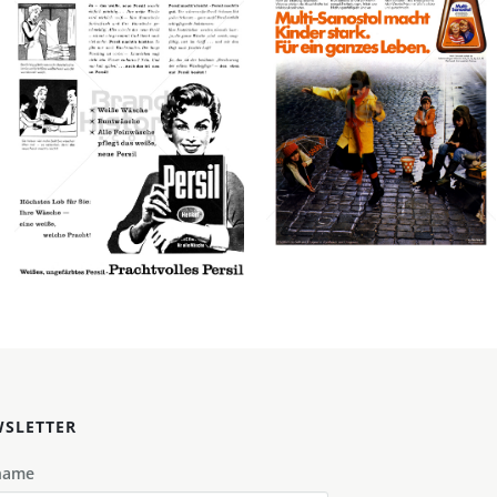
Persil
Sanostol
Henkel Central
Nycomed GmbH
Eastern Europe GmbH
1976
1973
Bild-ID: 41985
Bild-ID: 67968
SLETTER
name