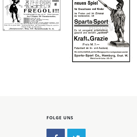
Konzerne
Epoche
Gloriphonwerke,
Sparta-Sport Co.,
Bild-ID: 66563
Wien
Hamburg
Gloriphonwerke,
Sparta-Sport Co.,
Wien
Hamburg
1910
1911
Bild-ID: 42453
FOLGE UNS