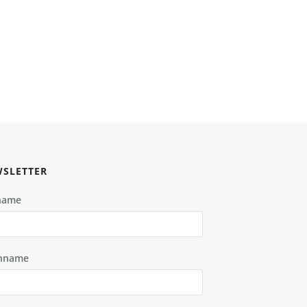
SLETTER
name
hname