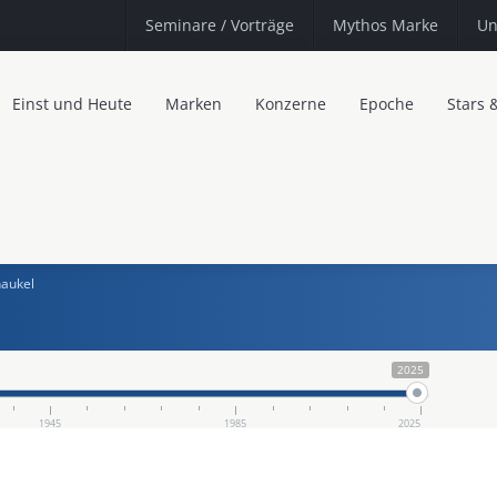
Seminare
/ Vorträge
Mythos Marke
Un
Einst und Heute
Marken
Konzerne
Epoche
Stars 
aukel
2025
1945
1985
2025