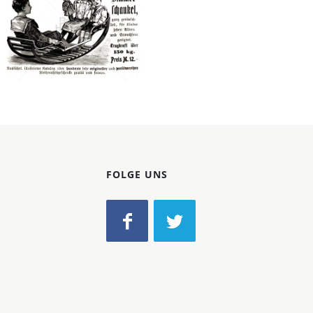
Konzerne
Epoche
Holzwarenfabrik
Bild-ID: 42060
Hildburghausen
Holzwarenfabrik
Hildburghausen
1902
FOLGE UNS