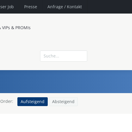
ser Job
Presse
Anfrage
/ Kontakt
& VIPs & PROMIs
Order:
Aufsteigend
Absteigend