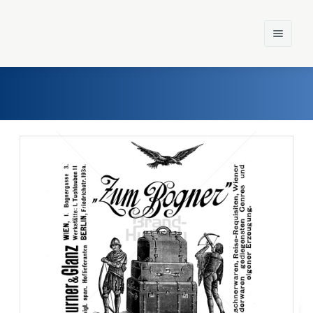
Home
Einst und Heute
Marken
Konzerne
Epoche