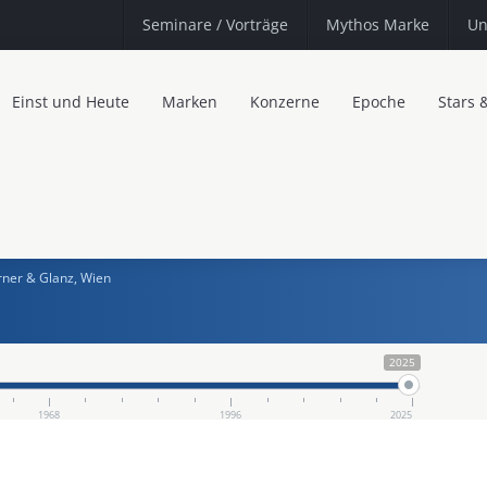
Seminare
/ Vorträge
Mythos Marke
Un
Einst und Heute
Marken
Konzerne
Epoche
Stars 
rner & Glanz, Wien
2025
1968
1996
2025