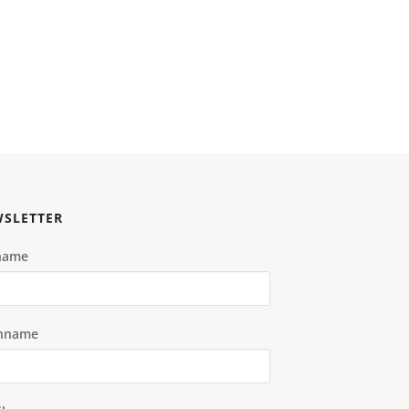
SLETTER
name
hname