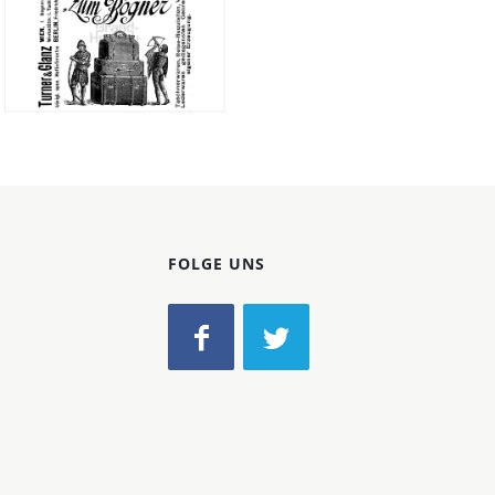
Konzerne
Epoche
Turner & Glanz,
Bild-ID: 66164
Wien
Turner & Glanz,
Wien
1910
FOLGE UNS