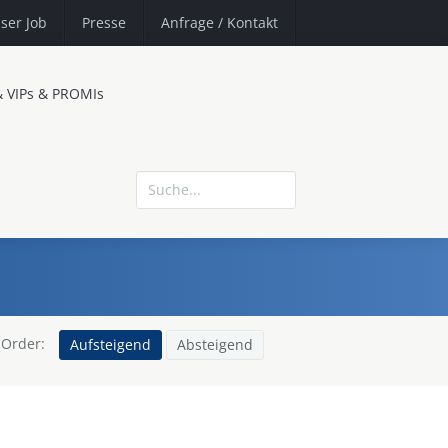
ser Job
Presse
Anfrage
/ Kontakt
& VIPs & PROMIs
Order:
Aufsteigend
Absteigend