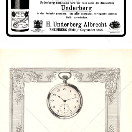
UNDERBERG
Semper idem GmbH - Underberg AG
1917
Bild-ID: 3304