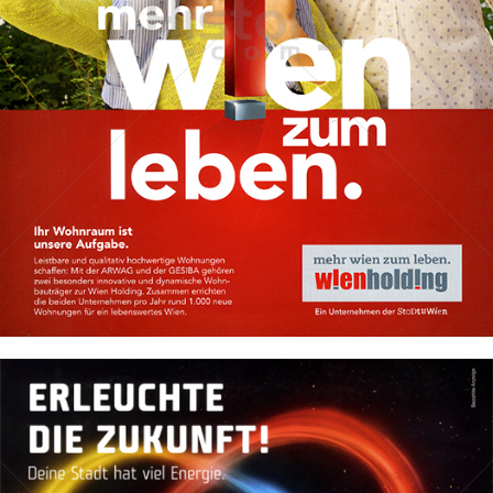
wienholding
Wien Holding GmbH
2015
Bild-ID: 72030