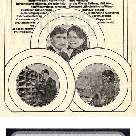
Stadt Wien
STADT WIEN PID
1973
Bild-ID: 71867