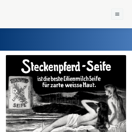
Home
Einst und Heute
Marken
Konzerne
Epoche