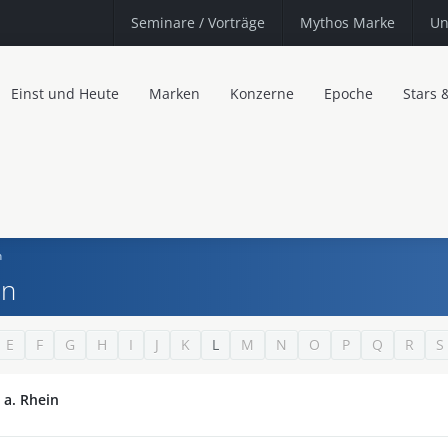
Seminare
/ Vorträge
Mythos Marke
Un
Einst und Heute
Marken
Konzerne
Epoche
Stars 
n
in
E
F
G
H
I
J
K
L
M
N
O
P
Q
R
S
 a. Rhein