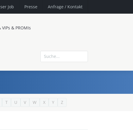
ser Job
Presse
Anfrage
/ Kontakt
& VIPs & PROMIs
T
U
V
W
X
Y
Z