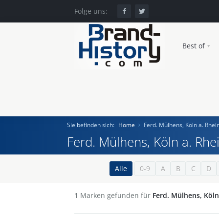
Folge uns:
Best of
Sie befinden sich:
Home
Ferd. Mülhens, Köln a. Rhei
Ferd. Mülhens, Köln a. Rhe
Home
Alle
0-9
A
B
C
D
Einst und Heute
1
Marken gefunden für
Ferd. Mülhens, Köln
Marken