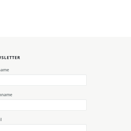
SLETTER
name
hname
l