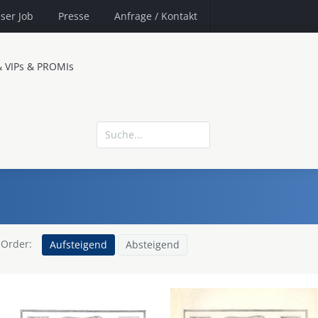
ser Job
Presse
Anfrage
/ Kontakt
& VIPs & PROMIs
Order:
Aufsteigend
Absteigend