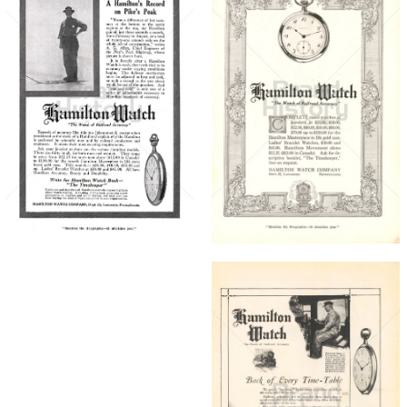
HAMILTON WATCH
HAMILTON WATCH
Hamilton
Hamilton
International Ltd.
International Ltd.
1917
1916
Bild-ID: 4410
Bild-ID: 5470