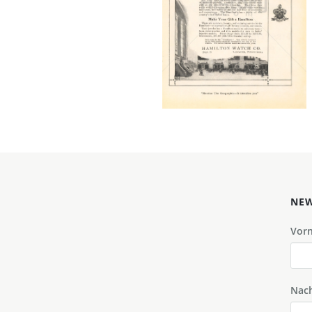
HAMILTON WATCH
Hamilton
International Ltd.
1919
Bild-ID: 4499
NEW
Vor
Nac