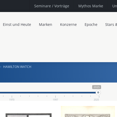
Seminare
/ Vorträge
Mythos Marke
Un
Einst und Heute
Marken
Konzerne
Epoche
Stars 
HAMILTON WATCH
2025
1970
1997
2025