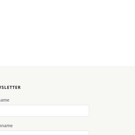
SLETTER
name
hname