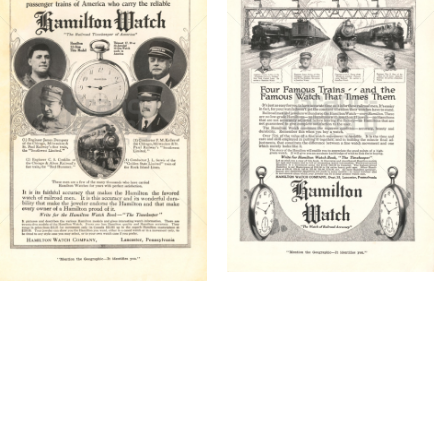
Konzerne
Epoche
HAMILTON WATCH
HAMILTON WATCH
Hamilton
Hamilton
International Ltd.
International Ltd.
1916
1914
Bild-ID: 4362
Bild-ID: 4277