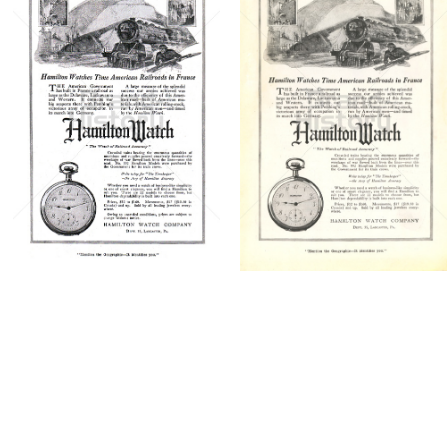
HAMILTON WATCH
HAMILTON WATCH
Hamilton
Hamilton
International Ltd.
International Ltd.
1918
1919
Bild-ID: 5539
Bild-ID: 4435