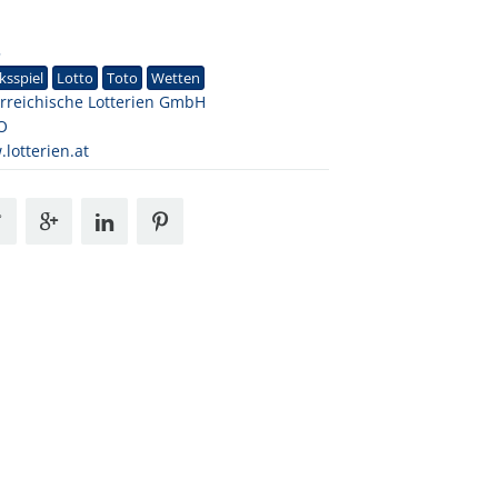
5
ksspiel
Lotto
Toto
Wetten
rreichische Lotterien GmbH
O
lotterien.at