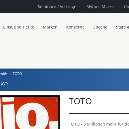
Seminare
/ Vorträge
Mythos Marke
Un
Einst und Heute
Marken
Konzerne
Epoche
Stars 
 GmbH
TOTO
ke!
TOTO
TOTO - 3 Millionen mehr für de