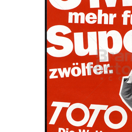
Konzerne
Epoche