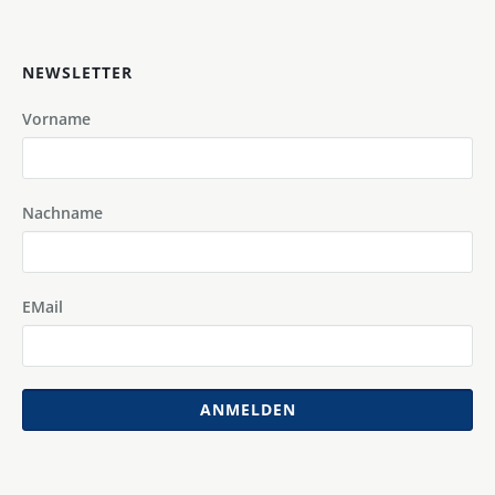
NEWSLETTER
Vorname
Nachname
EMail
ANMELDEN