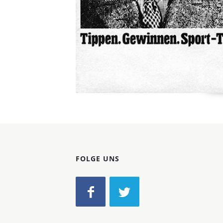
FOLGE UNS