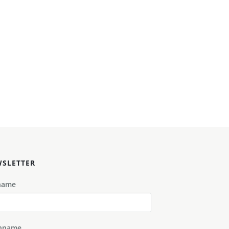
SLETTER
name
hname