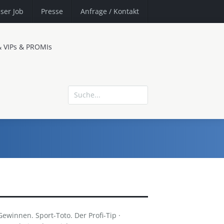
ser Job
Presse
Anfrage
/ Kontakt
& VIPs & PROMIs
winnen. Sport-Toto. Der Profi-Tip ·