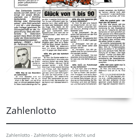
Zahlenlotto
Zahlenlotto - Zahlenlotto-Spiele: leicht und