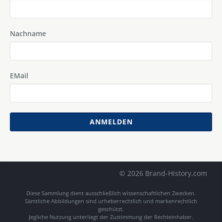
Nachname
EMail
ANMELDEN
© 2026 Brand-History.com
Diese Sammlung dient ausschließlich wissenschaftlichen Zwecken.
Sämtliche Abbildungen sind urheberrechtlich und markenrechtlich
geschützt.
Jegliche Nutzung unterliegt der Zustimmung der Rechteinhaber.