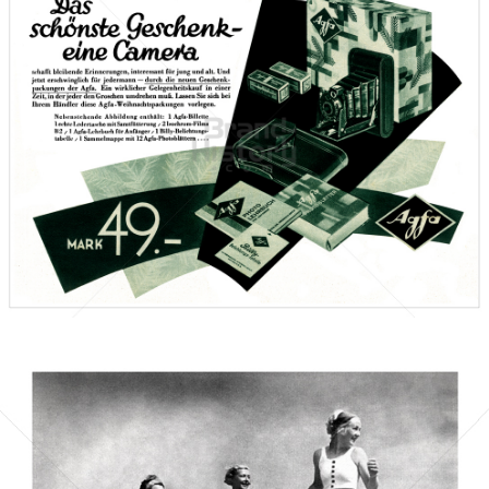
AGFA-GEVAERT
Agfa Gevaert Ges.m.b.H.
1930
Bild-ID: 67359