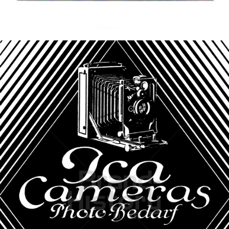
Bild-ID: 6370
ICA AKTIENGESELLSCHAFT, DRESDEN
ICA A.-G., Dresden
1926