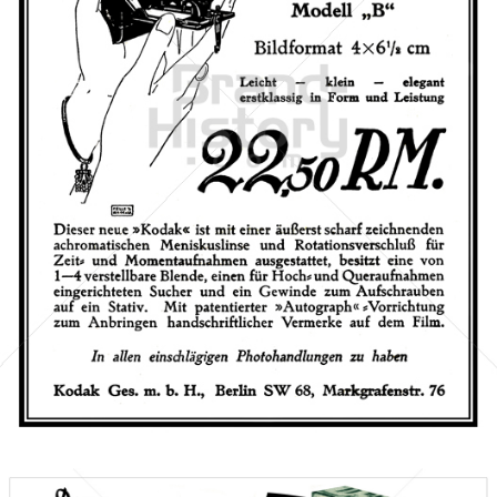
Kodak
Kodak GmbH
1926
Bild-ID: 40892