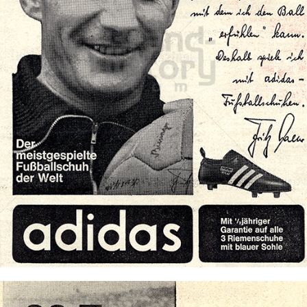
adidas
adidas-Salomon AG
1963
Bild-ID: 71835