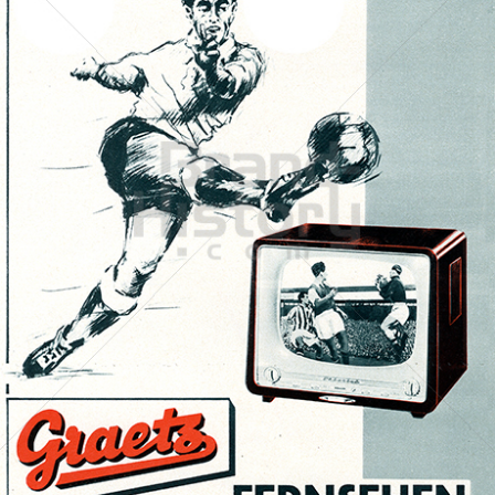
Graetz
Graetz AG
1958