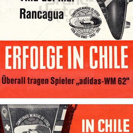
adidas
adidas-Salomon AG
1962
Bild-ID: 71852