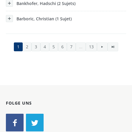
Bankhofer, Hadschi (2 Sujets)
Barboric, Christian (1 Sujet)
1
2
3
4
5
6
7
...
13
FOLGE UNS