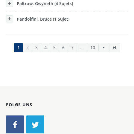
Paltrow, Gwyneth (4 Sujets)
Pandolfini, Bruce (1 Sujet)
1
2
3
4
5
6
7
...
10
FOLGE UNS