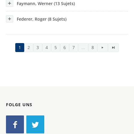
Faymann, Werner (13 Sujets)
Federer, Roger (8 Sujets)
1
2
3
4
5
6
7
...
8
FOLGE UNS