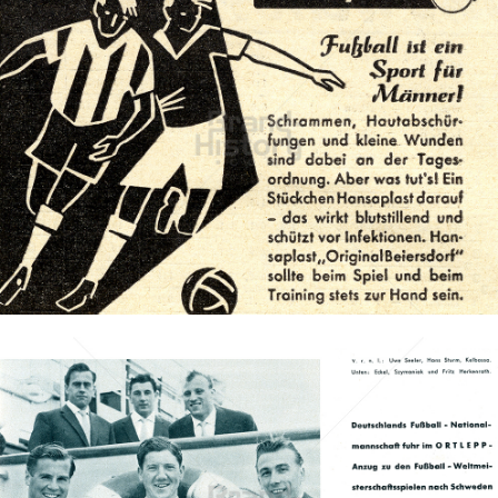
Hansaplast
Beiersdorf AG
1957
Bild-ID: 71827