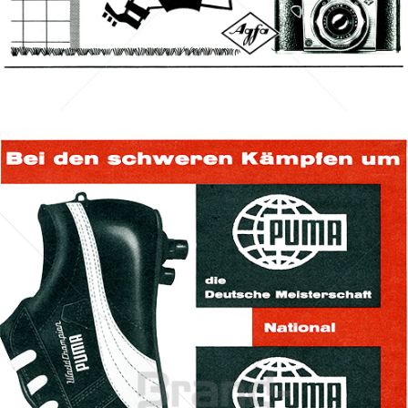
AGFA-GEVAERT
Agfa Gevaert Ges.m.b.H.
1962
Bild-ID: 68658