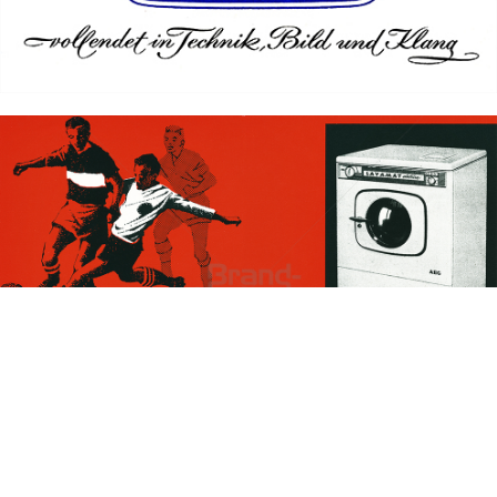
Bild-ID: 68662
AEG - Electrolux Hausgeräte
Electrolux Hausgeräte GmbH - Markenvertrieb AEG
1962
Bild-ID: 68663