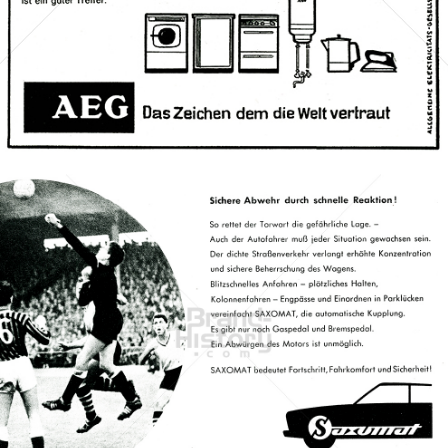
Bild-ID: 68666
FICHTEL & SACHS AG
ZF Friedrichshafen AG
1961