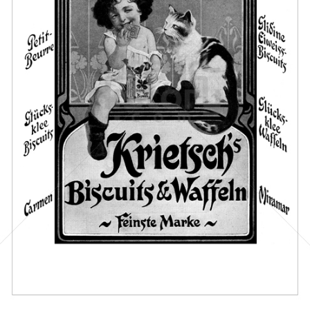
WURZENER BISCUIT-FABRIKEN
Wurzener Nahrungsmiitel GmbH
1910
Bild-ID: 66101