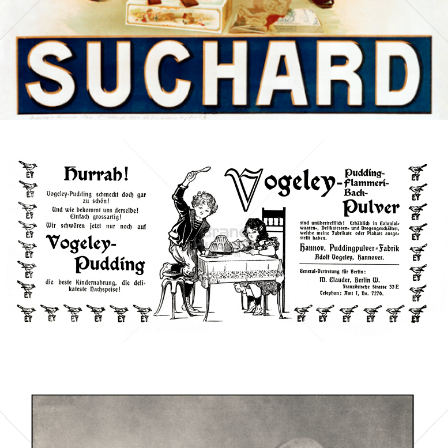
Bild-ID: 14816
VOGELEY
Vogeley GmbH, Hameln
1901
Bild-ID: 40693