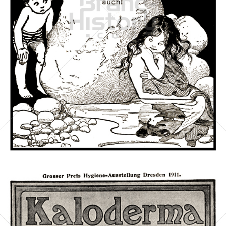
KALODONT
F. A. SARG'S SOHN & Co., WIEN · BERLIN
1911
Bild-ID: 42396