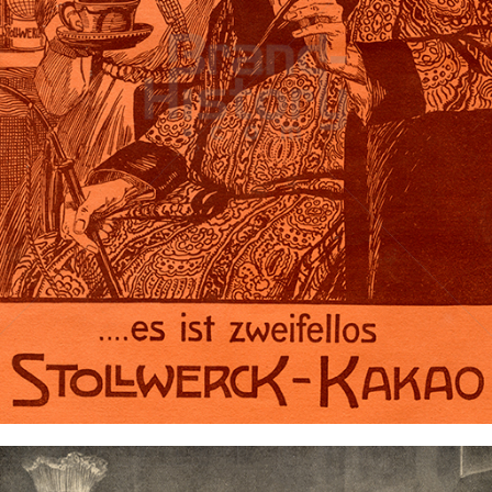
STOLLWERCK
Stollwerck Aktiengesellschaft
1908
Bild-ID: 73510