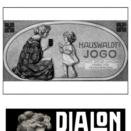
HAUSWALDT
Johann Gottlieb Hauswaldt, Neustadt bei Magdeburg
1910
Bild-ID: 66105