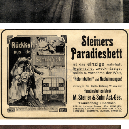
Bild-ID: 73498
Paradiesbettenfabrik M. Steiner & Sohn
Paradiesbettenfabrik M. Steiner & Sohn
1908
Bild-ID: 73507