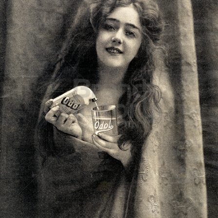
Odol
GlaxoSmithKline Markenartikel GmbH
1908