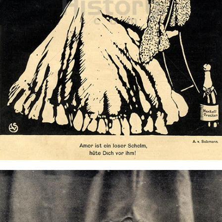
HENKELL Sekt
Henkell & Co. Sektkellerei KG
1908
Bild-ID: 73495