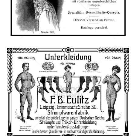
Leisniger Corsetfabrik, Leipzig
1910
Bild-ID: 66079
F. B. Eulitz, Leipzig
F. B. Eulitz, Leipzig
1910
Bild-ID: 66095