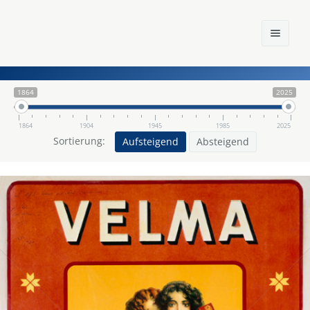
1864
2025
1864
1904
1945
1985
2025
Home
Sortierung:
Aufsteigend
Absteigend
Einst und Heute
Marken
Konzerne
Epoche