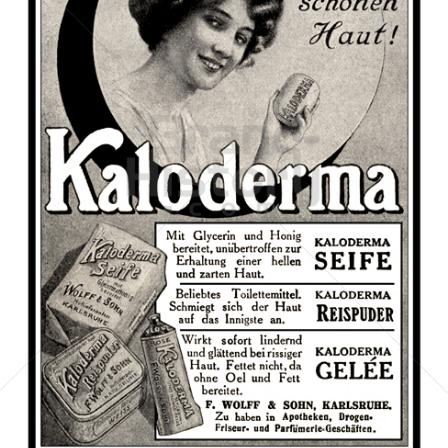
KALODERMA - F. WOLFF & SOHN, KARLSRUHE
Berlin Cosmetics GmbH & Co. KG
1911