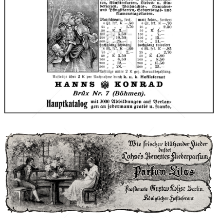
Hanns Konrad, Brüx
Versandhaus Hanns Konrad, Brüx (Böhmen)
1910
Bild-ID: 66644
Lohse Kosmetik
Gustav Lohse, Berlin
1911
Bild-ID: 42326