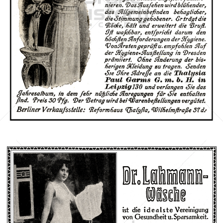
Thalysia
Paul Garms G. m. b. H., Leipzig
1911
Bild-ID: 42492