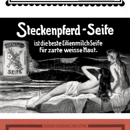
Bild-ID: 3230
STECKENPFERD-SEIFE
Feinseifen- und Parfumfabriken Bergmann & Co., Radebeul-
Dresden
1913
Bild-ID: 3237