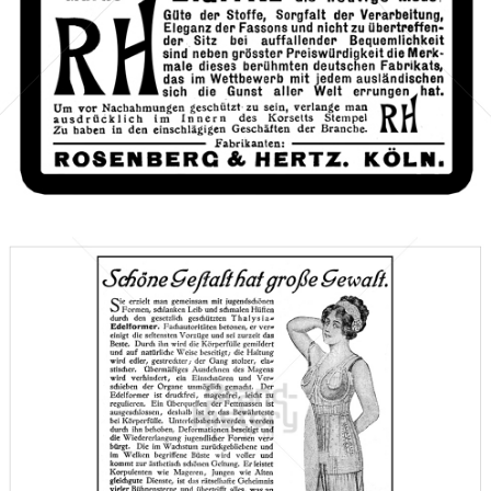
Bild-ID: 46506
Thalysia
Paul Garms G. m. b. H., Leipzig
1912