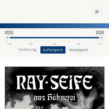
1864
2025
1864
1904
1945
1985
2025
Home
Sortierung:
Aufsteigend
Absteigend
Einst und Heute
Marken
Konzerne
Epoche