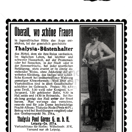
Bild-ID: 3188
Thalysia
Paul Garms G. m. b. H., Leipzig
1913