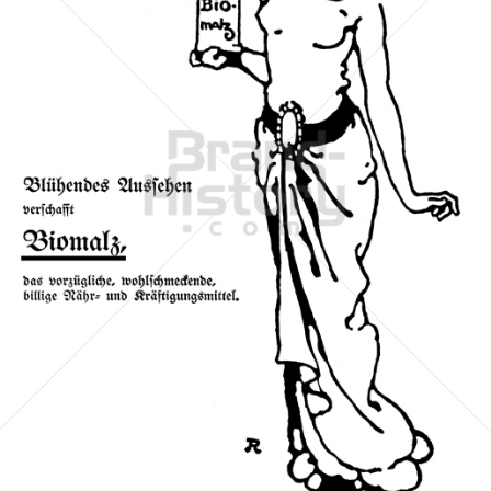
Biomalz
BIOMALZ-Backmittel GmbH (Chemische Fabrik Gebrüder
Patermann, Berlin)
1913