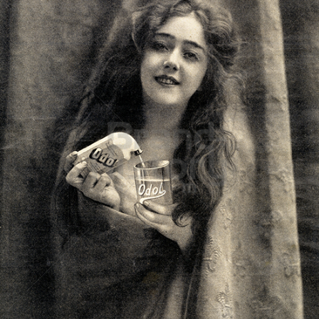
Odol
GlaxoSmithKline Markenartikel GmbH
1908