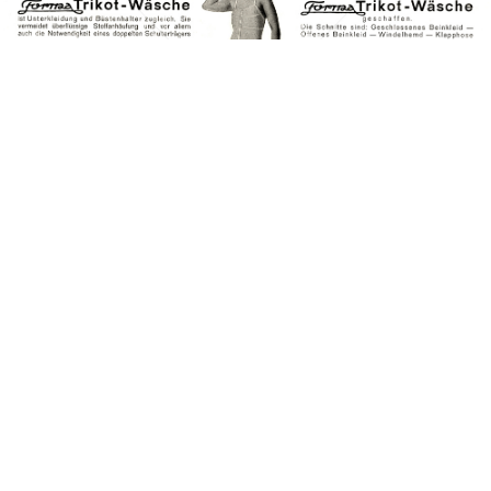
ROSENBERG & HERTZ, KÖLN
ROSENBERG & HERTZ, KÖLN
1926
Bild-ID: 40873