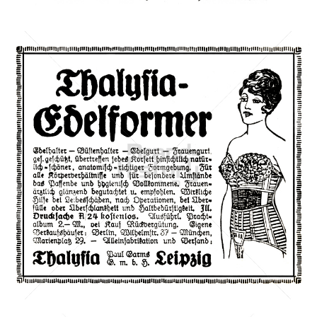
Bild-ID: 42905
Thalysia
Paul Garms G. m. b. H., Leipzig
1921
Bild-ID: 40424