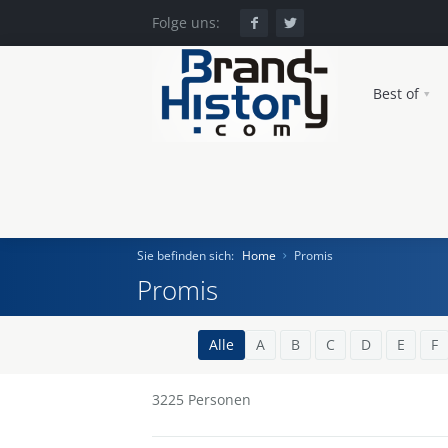
Folge uns:
Best of
Sie befinden sich:
Home
Promis
Promis
Home
Alle
A
B
C
D
E
F
Einst und Heute
3225
Personen
Marken