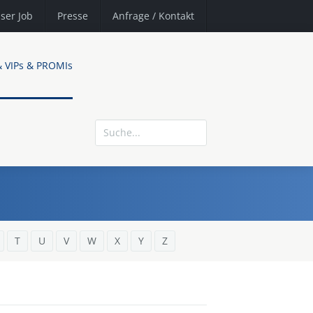
ser Job
Presse
Anfrage
/ Kontakt
& VIPs & PROMIs
T
U
V
W
X
Y
Z