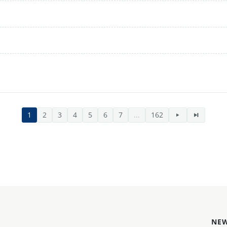
1
2
3
4
5
6
7
...
162
NEW