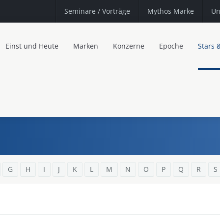
Seminare
/ Vorträge
Mythos Marke
Un
Einst und Heute
Marken
Konzerne
Epoche
Stars 
G
H
I
J
K
L
M
N
O
P
Q
R
S